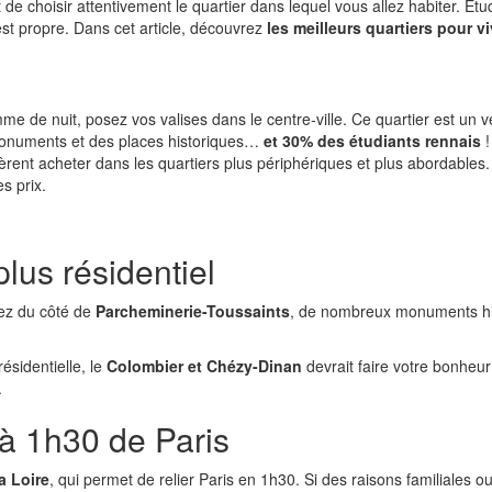
e choisir attentivement le quartier dans lequel vous allez habiter. Etud
est propre. Dans cet article, découvrez
les meilleurs quartiers pour v
e de nuit, posez vos valises dans le centre-ville. Ce quartier est un v
 monuments et des places historiques…
et 30% des étudiants rennais
!
éfèrent acheter dans les quartiers plus périphériques et plus abordables
es prix.
plus résidentiel
hez du côté de
Parcheminerie-Toussaints
, de nombreux monuments hist
ésidentielle, le
Colombier et Chézy-Dinan
devrait faire votre bonheu
.
 à 1h30 de Paris
a Loire
, qui permet de relier Paris en 1h30. Si des raisons familiales 