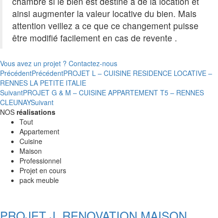
chambre si le bien est destiné à de la location et
ainsi augmenter la valeur locative du bien. Mais
attention veillez a ce que ce changement puisse
être modifié facilement en cas de revente .
Vous avez un projet ? Contactez-nous
Précédent
Précédent
PROJET L – CUISINE RESIDENCE LOCATIVE –
RENNES LA PETITE ITALIE
Suivant
PROJET G & M – CUISINE APPARTEMENT T5 – RENNES
CLEUNAY
Suivant
NOS
réalisations
Tout
Appartement
Cuisine
Maison
Professionnel
Projet en cours
pack meuble
PROJET J. RENOVATION MAISON