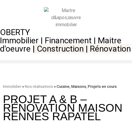
OBERTY
Immobilier | Financement | Maitre
d'oeuvre
|
Construction
|
Rénovation
Immobilier
»
Nos réalisations
»
Cuisine, Maisons, Projets en cours
PROJET A & B –
RÉNOVATION MAISON
RENNES RAPATEL