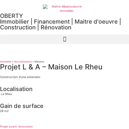
OBERTY
Immobilier | Financement | Maitre d'oeuvre
|
Construction
|
Rénovation
Immobilier
»
Nos réalisations
»
Maisons
Projet L & A – Maison Le Rheu
Construction d’une extension
Localisation
Le
Rheu
Gain de surface
28 m2
Projet avant rénovation