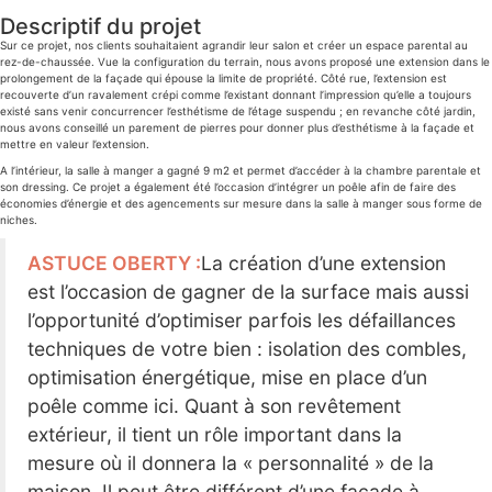
Descriptif du projet
Sur ce projet, nos clients souhaitaient agrandir leur salon et créer un espace parental au
rez-de-chaussée. Vue la configuration du terrain, nous avons proposé une extension
dans le
prolongement de la façade
qui épouse la limite de propriété. Côté rue, l’extension est
recouverte d’un ravalement crépi comme l’existant donnant l’impression qu’elle a toujours
existé sans venir concurrencer l’esthétisme de l’étage suspendu ; en revanche côté jardin,
nous avons conseillé un parement de pierres pour donner plus d’esthétisme à la façade et
mettre en valeur l’extension.
A l’intérieur, la salle à manger a gagné 9 m2 et permet d’accéder à la chambre parentale et
son dressing. Ce projet a également été l’occasion d’intégrer un poêle afin de faire des
économies d’énergie et des agencements sur mesure dans la salle à manger sous forme de
niches.
ASTUCE OBERTY :
La création d’une extension
est l’occasion de gagner de la surface mais aussi
l’opportunité d’optimiser parfois les défaillances
techniques de votre bien : isolation des combles,
optimisation énergétique, mise en place d’un
poêle comme ici. Quant à son revêtement
extérieur, il tient un rôle important dans la
mesure où il donnera la « personnalité » de la
maison. Il peut être différent d’une façade à