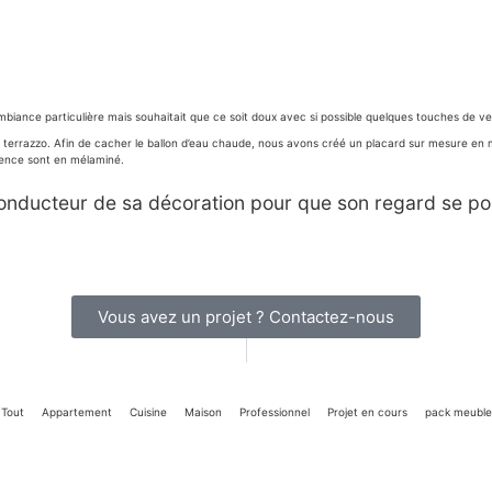
’ambiance particulière mais souhaitait que ce soit doux avec si possible quelques touches de ve
 terrazzo. Afin de cacher le ballon d’eau chaude, nous avons créé un placard sur mesure en 
crédence sont en mélaminé.
conducteur de sa décoration pour que son regard se po
Vous avez un projet ? Contactez-nous
Tout
Appartement
Cuisine
Maison
Professionnel
Projet en cours
pack meuble