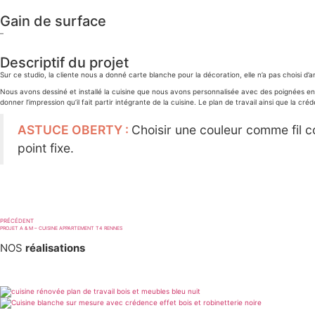
Gain de surface
–
Descriptif du projet
Sur ce studio, la cliente nous a donné carte blanche pour la décoration, elle n’a pas choisi d
Nous avons dessiné et installé la cuisine que nous avons personnalisée avec des poignées en
donner l’impression qu’il fait partir intégrante de la cuisine. Le plan de travail ainsi que la 
ASTUCE OBERTY :
Choisir une couleur comme fil 
point fixe.
PRÉCÉDENT
PROJET A & M – CUISINE APPARTEMENT T4 RENNES
NOS
réalisations