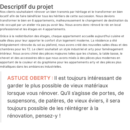
Descriptif du projet
Nos clients souhaitaient rénover un bien transmis par héritage et le transformer en bien
locatif afin de faire bénéficier tous les héritiers de cette succession. Nous devions
transformer le bien en 6 appartements, malheureusement le changement de destination du
rdc occupé par un atelier n’a pas pu avoir lieu. Nous avons donc rénové le rdc en local
professionnel et les étages en 4 appartements.
Grâce à la redistribution des étages, chaque appartement accueille aujourd’hui cuisine et
salle d’eau pour leur apporter le confort d’un logement moderne. La résidence a été
intégralement rénovée du sol au plafond, nous avons créé des nouvelles salles d’eau et des
chambres pour les T2. Le client souhaitait un style industriel et arty pour l’aménagement
intérieur. Nous avons chiné des pièces majeures telles que les chaises, la table basse, le
chevet et des accessoires déco que nous avons mixés à des pièces plus modernes en
apportant de la couleur et du graphisme pour les appartements arty et des pièces plus
métalliques dans les ambiances industrielles.
ASTUCE OBERTY :
Il est toujours intéressant de
garder le plus possible de vieux matériaux
lorsque vous rénover. Qu’il s’agisse de portes, de
suspensons, de patères, de vieux éviers, il sera
toujours possible de les réintégrer à la
rénovation, pensez-y !