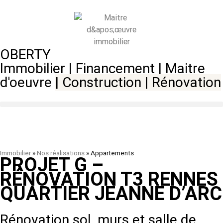
OBERTY
Immobilier | Financement | Maitre
d'oeuvre
|
Construction
|
Rénovation
Immobilier
»
Nos réalisations
»
Appartements
PROJET G –
RÉNOVATION T3 RENNES
QUARTIER JEANNE D’ARC
Rénovation sol, murs et salle de