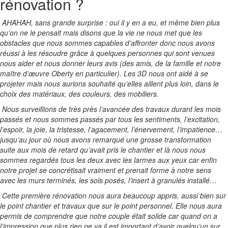
rénovation ?
AHAHAH, sans grande surprise : oui il y en a eu, et même bien plus
qu’on ne le pensait mais disons que la vie ne nous met que les
obstacles que nous sommes capables d’affronter donc nous avons
réussi à les résoudre grâce à quelques personnes qui sont venues
nous aider et nous donner leurs avis (des amis, de la famille et notre
maître d’œuvre Oberty en particulier). Les 3D nous ont aidé à se
projeter mais nous aurions souhaité qu’elles aillent plus loin, dans le
choix des matériaux, des couleurs, des mobiliers.
Nous surveillions de très près l’avancée des travaux durant les mois
passés et nous sommes passés par tous les sentiments, l’excitation,
l’espoir, la joie, la tristesse, l’agacement, l’énervement, l’impatience…
jusqu’au jour où nous avons remarqué une grosse transformation
suite aux mois de retard qu’avait pris le chantier et là nous nous
sommes regardés tous les deux avec les larmes aux yeux car enfin
notre projet se concrétisait vraiment et prenait forme à notre sens
avec les murs terminés, les sols posés, l’insert à granulés installé…
Cette première rénovation nous aura beaucoup appris, aussi bien sur
le point chantier et travaux que sur le point personnel. Elle nous aura
permis de comprendre que notre couple était solide car quand on a
l’impression que plus rien ne va il est important d’avoir quelqu’un sur