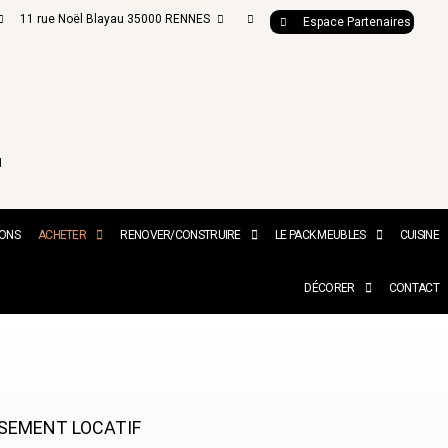
11 rue Noël Blayau 35000 RENNES
Espace Partenaires
N
IONS
ACHETER
RENOVER/CONSTRUIRE
LE PACK MEUBLES
CUISINE
DÉCORER
CONTACT
SEMENT LOCATIF