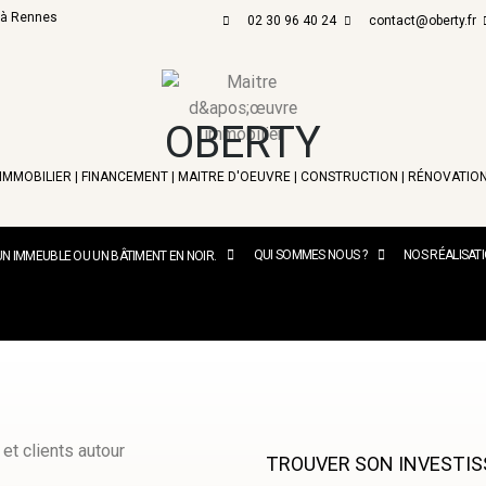
r à Rennes
02 30 96 40 24
contact@oberty.fr
OBERTY
IMMOBILIER | FINANCEMENT | MAITRE D'OEUVRE
|
CONSTRUCTION
|
RÉNOVATIO
QUI SOMMES NOUS ?
NOS RÉALISAT
TROUVER SON INVESTIS