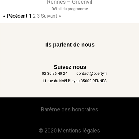
Rennes – Greenvil
Détail du programme
« Pécédent
1
2
3
Suivant »
Ils parlent de nous
Suivez nous
02 30 96 40 24
contact@oberty.fr
11 rue du Noël Blayau 35000 RENNES
Barème des honoraires
© 2020 Mentions légales