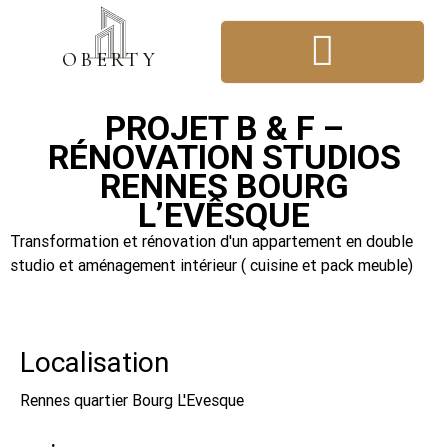
OBER
T
Y
CONSTRUCTION & RÉNOVATION
ARCHITECTURE D’INTÉRIEUR
PROJET B & F –
RÉNOVATION STUDIOS
RENNES BOURG
L’EVÊSQUE
Transformation et rénovation d'un appartement en double
studio et aménagement intérieur ( cuisine et pack meuble)
Localisation
Rennes quartier Bourg L'Evesque